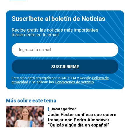
Suscríbete al boletín de Noticias
Recibe gratis las noticias más importantes
diariamente en tu email
SUSCRIBIRME
Este sitio está protegido por reCAPTCHA y Google
Política de
privacidad
y Se aplican las
Condiciones de servicio
.
Más sobre este tema
Uncategorized
Jodie Foster confiesa que quiere
trabajar con Pedro Almodóvar:
“Quizás algún día en español”