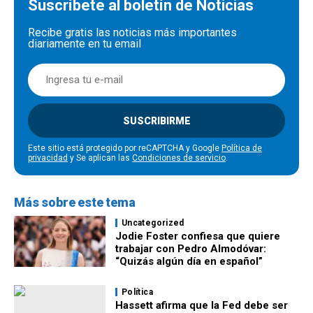
Suscríbete al boletín de Noticias
Recibe gratis las noticias más importantes
diariamente en tu email
SUSCRIBIRME
Este sitio está protegido por reCAPTCHA y Google
Política de
privacidad
y Se aplican las
Condiciones de servicio
.
Más sobre este tema
Uncategorized
Jodie Foster confiesa que quiere
trabajar con Pedro Almodóvar:
“Quizás algún día en español”
Política
Hassett afirma que la Fed debe ser