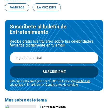
FAMOSOS
LA VOZ KIDS
Suscríbete al boletín de
Entretenimiento
Recibe gratis los titulares sobre tus celebridades
favoritas diariamente en tu email
SUSCRIBIRME
Este sitio está protegido por reCAPTCHA y Google
Política de
privacidad
y Se aplican las
Condiciones de servicio
.
Más sobre este tema
Entretenimiento