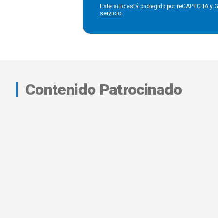
Este sitio está protegido por reCAPTCHA y 
servicio
.
Contenido Patrocinado