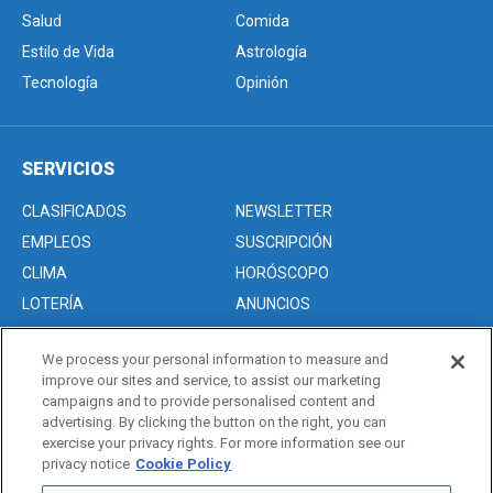
Salud
Comida
Estilo de Vida
Astrología
Tecnología
Opinión
SERVICIOS
CLASIFICADOS
NEWSLETTER
EMPLEOS
SUSCRIPCIÓN
CLIMA
HORÓSCOPO
LOTERÍA
ANUNCIOS
We process your personal information to measure and
improve our sites and service, to assist our marketing
Acerca de nosotros
campaigns and to provide personalised content and
Advertise with Us/Anuncios
advertising. By clicking the button on the right, you can
exercise your privacy rights. For more information see our
Politica de Privacidad
privacy notice
Cookie Policy
Editorial Guidelines