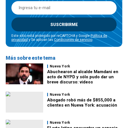
SUSCRIBIRME
Este sitio está protegido por reCAPTCHA y Google
Política de
privacidad
y Se aplican las
Condiciones de servicio
.
Más sobre este tema
Nueva York
Abuchearon al alcalde Mamdani en
acto de NYPD y sólo pudo dar un
breve discurso: videos
Nueva York
Abogado robó más de $855,000 a
clientes en Nueva York: acusación
Nueva York
El arte latino encuentra un espacio