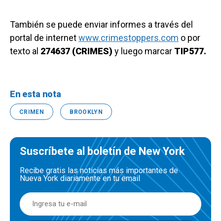
También se puede enviar informes a través del
portal de internet
www.crimestoppers.com
o por
texto al
274637 (CRIMES)
y luego marcar
TIP577.
En esta nota
CRIMEN
BROOKLYN
Suscríbete al boletín de New York
Recibe gratis las noticias más importantes de
Nueva York diariamente en tu email