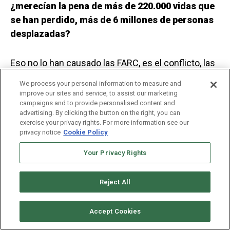
¿merecían la pena de más de 220.000 vidas que
se han perdido, más de 6 millones de personas
desplazadas?
Eso no lo han causado las FARC, es el conflicto, las
víctimas son víctimas del conflicto. Tendrán que
We process your personal information to measure and
borrarse de la cabeza eso. Es que aquí hay unas
improve our sites and service, to assist our marketing
campaigns and to provide personalised content and
lecturas unilaterales inaceptables.
advertising. By clicking the button on the right, you can
exercise your privacy rights. For more information see our
privacy notice
Cookie Policy
Nosotros somos la respuesta a una violencia del
Estado, nos alzamos en armas ante la injusticia.
Your Privacy Rights
Nosotros estamos haciendo uso de un derecho
universal que es el derecho a la rebelión, que es un
Reject All
derecho consagrado en muchas partes del mundo.
Es lo que debemos tener en cuenta: una violencia
Accept Cookies
del bloque de poder dominante y nosotros no