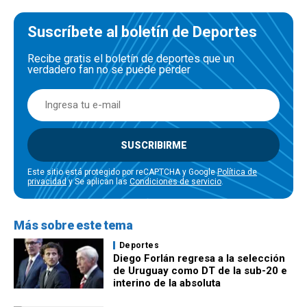
Suscríbete al boletín de Deportes
Recibe gratis el boletín de deportes que un
verdadero fan no se puede perder
SUSCRIBIRME
Este sitio está protegido por reCAPTCHA y Google
Política de
privacidad
y Se aplican las
Condiciones de servicio
.
Más sobre este tema
Deportes
Diego Forlán regresa a la selección
de Uruguay como DT de la sub-20 e
interino de la absoluta