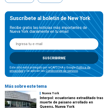
Suscríbete al boletín de New York
Recibe gratis las noticias más importantes de
Nueva York diariamente en tu email
SUSCRIBIRME
Este sitio está protegido por reCAPTCHA y Google
Política de
privacidad
y Se aplican las
Condiciones de servicio
.
Más sobre este tema
Nueva York
Interpol: ecuatoriano extraditado tras
muerte de paisano arrollado en
Queens, Nueva York