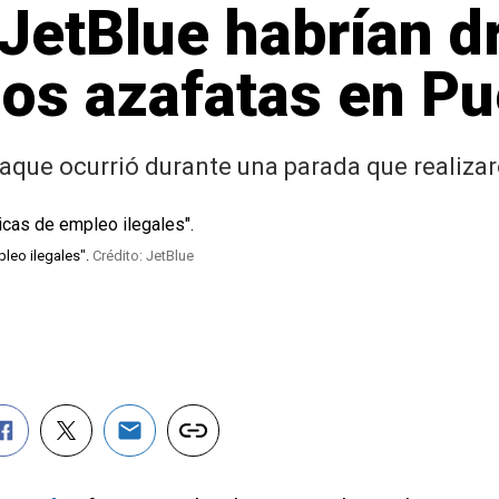
 JetBlue habrían d
dos azafatas en Pu
que ocurrió durante una parada que realizaro
pleo ilegales".
Crédito: JetBlue