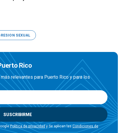
RESION SEXUAL
 Puerto Rico
más relevantes para Puerto Rico y para los
SUSCRIBIRME
Google
Política de privacidad
y Se aplican las
Condiciones de