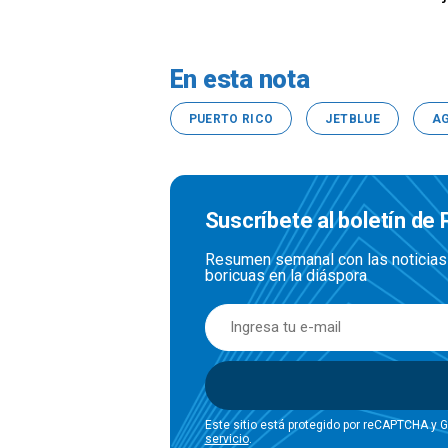
En esta nota
PUERTO RICO
JETBLUE
AG
Suscríbete al boletín de
Resumen semanal con las noticias 
boricuas en la diáspora
Este sitio está protegido por reCAPTCHA y 
servicio
.