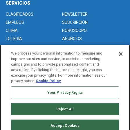
SERVICIOS
CLASIFICADOS
NEWSLETTER
EMPLEOS
SUSCRIPCIÓN
CLIMA
HORÓSCOPO
LOTERÍA
ANUNCIOS
We process your personal information to measure and
improve our sites and service, to assist our marketing
Acerca de nosotros
campaigns and to provide personalised content and
Advertise with Us/Anuncios
advertising. By clicking the button on the right, you can
exercise your privacy rights. For more information see our
Politica de Privacidad
privacy notice
Cookie Policy
Editorial Guidelines
Sitemap
Your Privacy Rights
Reject All
Copyright © 2026. All rights reserved
Accept Cookies