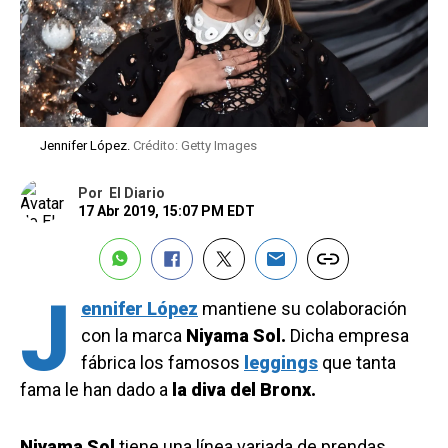
Jennifer López.
Crédito: Getty Images
Por
El Diario
17 Abr 2019, 15:07 PM EDT
J
ennifer López
mantiene su colaboración
con la marca
Niyama Sol.
Dicha empresa
fábrica los famosos
leggings
que tanta
fama le han dado a
la diva del Bronx.
Niyama Sol
tiene una línea variada de prendas