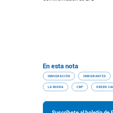
En esta nota
INMIGRACIÓN
INMIGRANTES
LA MIGRA
CBP
GREEN CA
Suscríbete al boletín de P