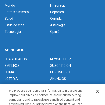
Mundo
Inmigración
Entretenimiento
Deportes
Salud
Comida
Estilo de Vida
Astrología
Tecnología
Opinión
SERVICIOS
CLASIFICADOS
NEWSLETTER
EMPLEOS
SUSCRIPCIÓN
CLIMA
HORÓSCOPO
LOTERÍA
ANUNCIOS
We process your personal information to measure and
improve our sites and service, to assist our marketing
Acerca de nosotros
campaigns and to provide personalised content and
Advertise with Us/Anuncios
advertising. By clicking the button on the right, you can