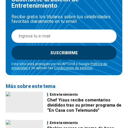
Entretenimiento
Recibe gratis los titulares sobre tus celebridades
favoritas diariamente en tu email
SUSCRIBIRME
Este sitio está protegido por reCAPTCHA y Google
Política de
privacidad
y Se aplican las
Condiciones de servicio
.
Más sobre este tema
Entretenimiento
Chef Yisus recibe comentarios
divididos tras su primer programa de
“En Casa con Telemundo”
Entretenimiento