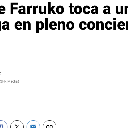
e Farruko toca a un
ga en pleno concie
 (GFR Media)