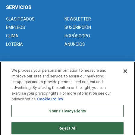
SERVICIOS
CLASIFICADOS
NEWSLETTER
EMPLEOS
SUSCRIPCIÓN
CLIMA
HORÓSCOPO
LOTERÍA
ANUNCIOS
Acerca de nosotros
We process your personal information to measure and
Advertise with Us/Anuncios
improve our sites and service, to assist our marketing
campaigns and to provide personalised content and
Politica de Privacidad
advertising. By clicking the button on the right, you can
Editorial Guidelines
exercise your privacy rights. For more information see our
privacy notice
Cookie Policy
Sitemap
Your Privacy Rights
Copyright © 2026. All rights reserved
Reject All