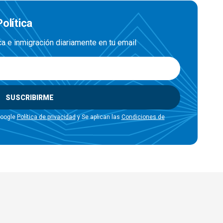
olítica
ica e inmigración diariamente en tu email
SUSCRIBIRME
Google
Política de privacidad
y Se aplican las
Condiciones de