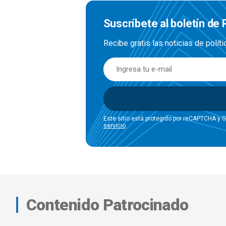
Suscríbete al boletín de P
Recibe gratis las noticias de polít
Este sitio está protegido por reCAPTCHA y 
servicio
.
Contenido Patrocinado