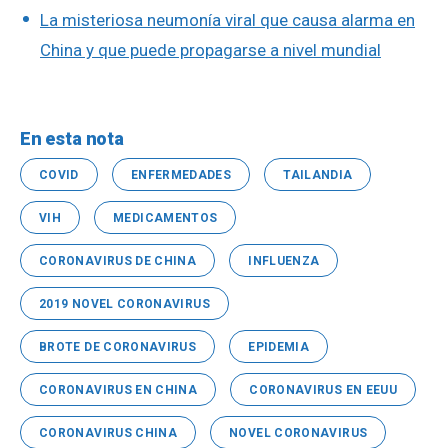
La misteriosa neumonía viral que causa alarma en
China y que puede propagarse a nivel mundial
En esta nota
COVID
ENFERMEDADES
TAILANDIA
VIH
MEDICAMENTOS
CORONAVIRUS DE CHINA
INFLUENZA
2019 NOVEL CORONAVIRUS
BROTE DE CORONAVIRUS
EPIDEMIA
CORONAVIRUS EN CHINA
CORONAVIRUS EN EEUU
CORONAVIRUS CHINA
NOVEL CORONAVIRUS