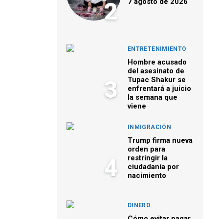
7 agosto de 2026
2
ENTRETENIMIENTO
Hombre acusado
del asesinato de
Tupac Shakur se
3
enfrentará a juicio
la semana que
viene
INMIGRACIÓN
Trump firma nueva
orden para
restringir la
4
ciudadanía por
nacimiento
DINERO
Cómo evitar pagar