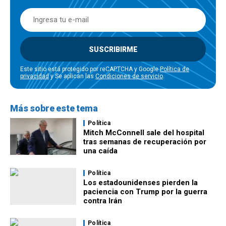
SUSCRIBIRME
Este sitio está protegido por reCAPTCHA y Google
Política de
privacidad
y Se aplican las
Condiciones de servicio
.
Más sobre este tema
Política
Mitch McConnell sale del hospital
tras semanas de recuperación por
una caída
Política
Los estadounidenses pierden la
paciencia con Trump por la guerra
contra Irán
Política