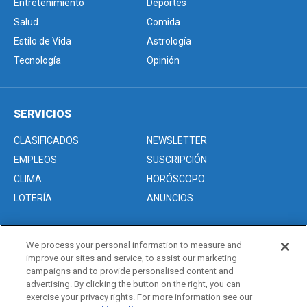
Entretenimiento
Deportes
Salud
Comida
Estilo de Vida
Astrología
Tecnología
Opinión
SERVICIOS
CLASIFICADOS
NEWSLETTER
EMPLEOS
SUSCRIPCIÓN
CLIMA
HORÓSCOPO
LOTERÍA
ANUNCIOS
We process your personal information to measure and
Acerca de nosotros
improve our sites and service, to assist our marketing
Advertise with Us/Anuncios
campaigns and to provide personalised content and
advertising. By clicking the button on the right, you can
Politica de Privacidad
exercise your privacy rights. For more information see our
Editorial Guidelines