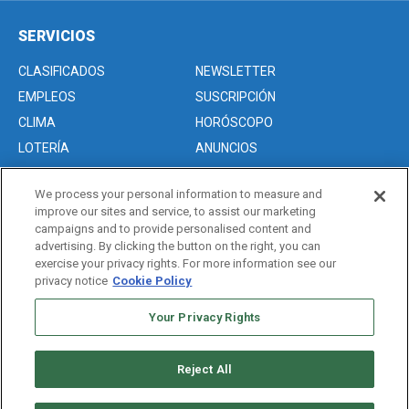
SERVICIOS
CLASIFICADOS
NEWSLETTER
EMPLEOS
SUSCRIPCIÓN
CLIMA
HORÓSCOPO
LOTERÍA
ANUNCIOS
We process your personal information to measure and
improve our sites and service, to assist our marketing
Acerca de nosotros
campaigns and to provide personalised content and
Advertise with Us/Anuncios
advertising. By clicking the button on the right, you can
exercise your privacy rights. For more information see our
Politica de Privacidad
privacy notice
Cookie Policy
Editorial Guidelines
Your Privacy Rights
Sitemap
Reject All
Copyright © 2026. All rights reserved