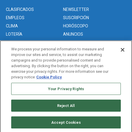
CLASIFICADOS
NEWSLETTER
EMPLEOS
SUSCRIPCIÓN
CLIMA
HORÓSCOPO
LOTERÍA
ANUNCIOS
We process your personal information to measure and
improve our sites and service, to assist our marketing
Acerca de nosotros
campaigns and to provide personalised content and
Advertise with Us/Anuncios
advertising. By clicking the button on the right, you can
exercise your privacy rights. For more information see our
Politica de Privacidad
privacy notice
Cookie Policy
Editorial Guidelines
Your Privacy Rights
Sitemap
Reject All
Copyright © 2026. All rights reserved
Accept Cookies