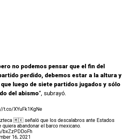
pero no podemos pensar que el fin del
artido perdido, debemos estar a la altura y
que luego de siete partidos jugados y sólo
do del abismo
“, subrayó.
://t.co/XYuFk1KgNe
 azteca 🇲🇽 señaló que los descalabros ante Estados
e quiera abandonar el barco mexicano.
com/bxZzPDDoFh
mber 16, 2021