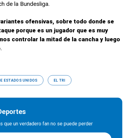
ch de la Bundesliga.
variantes ofensivas, sobre todo donde se
ataque porque es un jugador que es muy
emos controlar la mitad de la cancha y luego
.
DE ESTADOS UNIDOS
EL TRI
 Deportes
es que un verdadero fan no se puede perder