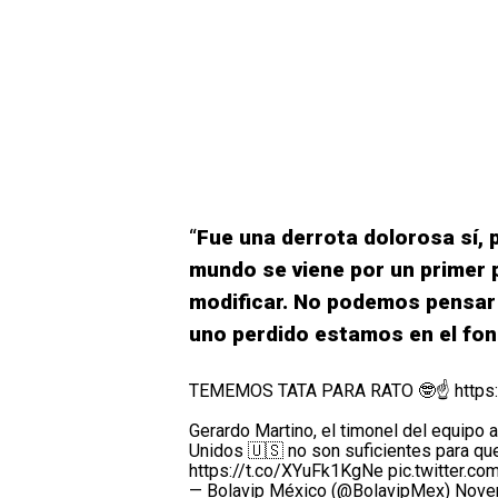
“
Fue una derrota dolorosa sí, 
mundo se viene por un primer p
modificar. No podemos pensar 
uno perdido estamos en el fon
TEMEMOS TATA PARA RATO 🤓☝
https
Gerardo Martino, el timonel del equipo
Unidos 🇺🇸 no son suficientes para qu
https://t.co/XYuFk1KgNe
pic.twitter.
— Bolavip México (@BolavipMex)
Nove