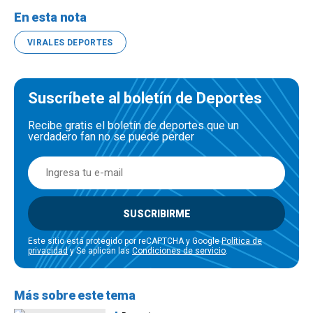
En esta nota
VIRALES DEPORTES
Suscríbete al boletín de Deportes
Recibe gratis el boletín de deportes que un
verdadero fan no se puede perder
SUSCRIBIRME
Este sitio está protegido por reCAPTCHA y Google
Política de
privacidad
y Se aplican las
Condiciones de servicio
.
Más sobre este tema