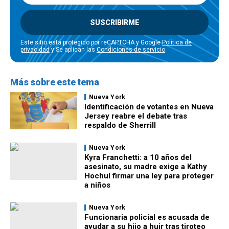
SUSCRIBIRME
Este sitio está protegido por reCAPTCHA y Google
Política de
privacidad
y Se aplican las
Condiciones de servicio
.
Más sobre este tema
Nueva York
Identificación de votantes en Nueva
Jersey reabre el debate tras
respaldo de Sherrill
Nueva York
Kyra Franchetti: a 10 años del
asesinato, su madre exige a Kathy
Hochul firmar una ley para proteger
a niños
Nueva York
Funcionaria policial es acusada de
ayudar a su hijo a huir tras tiroteo