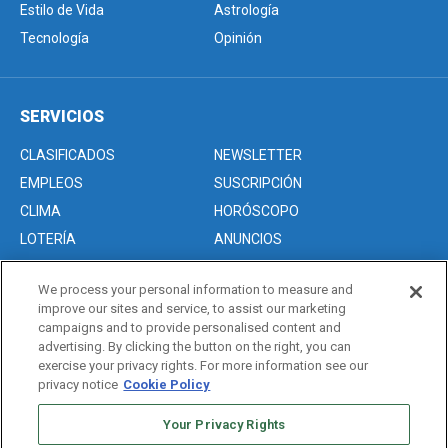
Estilo de Vida
Astrología
Tecnología
Opinión
SERVICIOS
CLASIFICADOS
NEWSLETTER
EMPLEOS
SUSCRIPCIÓN
CLIMA
HORÓSCOPO
LOTERÍA
ANUNCIOS
We process your personal information to measure and
improve our sites and service, to assist our marketing
Acerca de nosotros
campaigns and to provide personalised content and
Advertise with Us/Anuncios
advertising. By clicking the button on the right, you can
exercise your privacy rights. For more information see our
Politica de Privacidad
privacy notice
Cookie Policy
Editorial Guidelines
Your Privacy Rights
Sitemap