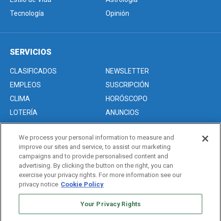
Tecnología
Opinión
SERVICIOS
CLASIFICADOS
NEWSLETTER
EMPLEOS
SUSCRIPCIÓN
CLIMA
HORÓSCOPO
LOTERÍA
ANUNCIOS
We process your personal information to measure and
improve our sites and service, to assist our marketing
Acerca de nosotros
campaigns and to provide personalised content and
Advertise with Us/Anuncios
advertising. By clicking the button on the right, you can
exercise your privacy rights. For more information see our
Politica de Privacidad
privacy notice
Cookie Policy
Editorial Guidelines
Your Privacy Rights
Sitemap