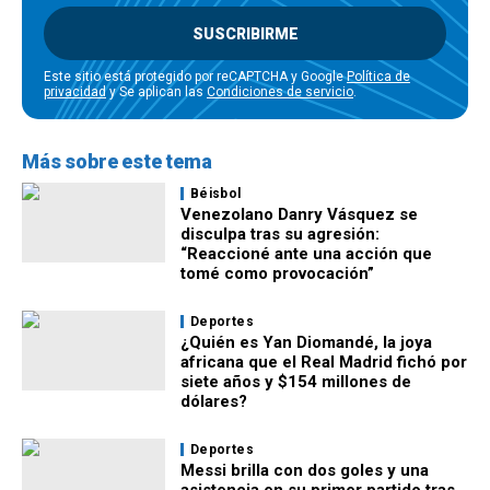
SUSCRIBIRME
Este sitio está protegido por reCAPTCHA y Google
Política de
privacidad
y Se aplican las
Condiciones de servicio
.
Más sobre este tema
Béisbol
Venezolano Danry Vásquez se
disculpa tras su agresión:
“Reaccioné ante una acción que
tomé como provocación”
Deportes
¿Quién es Yan Diomandé, la joya
africana que el Real Madrid fichó por
siete años y $154 millones de
dólares?
Deportes
Messi brilla con dos goles y una