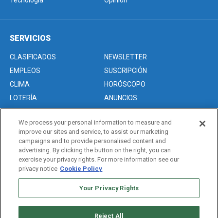
Tecnología
Opinión
SERVICIOS
CLASIFICADOS
NEWSLETTER
EMPLEOS
SUSCRIPCIÓN
CLIMA
HORÓSCOPO
LOTERÍA
ANUNCIOS
We process your personal information to measure and
improve our sites and service, to assist our marketing
Acerca de nosotros
campaigns and to provide personalised content and
Advertise with Us/Anuncios
advertising. By clicking the button on the right, you can
exercise your privacy rights. For more information see our
Politica de Privacidad
privacy notice
Cookie Policy
Editorial Guidelines
Your Privacy Rights
Sitemap
Reject All