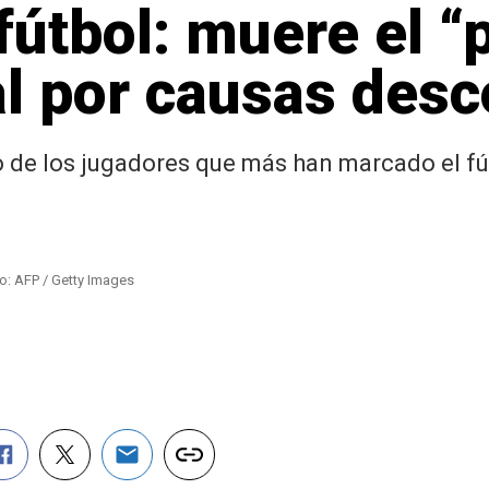
 fútbol: muere el 
l por causas des
 de los jugadores que más han marcado el fú
to: AFP / Getty Images