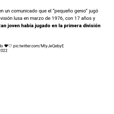
 en un comunicado que el “pequeño genio” jugó
división lusa en marzo de 1976, con 17 años y
tan joven había jugado en la primera división
do ❤️🤍
pic.twitter.com/MIyJeQebyE
2022