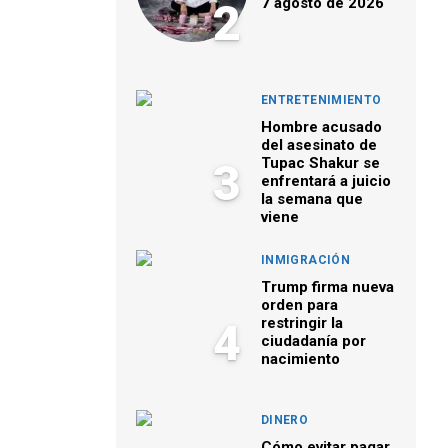
7 agosto de 2026
2
ENTRETENIMIENTO
Hombre acusado
del asesinato de
Tupac Shakur se
3
enfrentará a juicio
la semana que
viene
INMIGRACIÓN
Trump firma nueva
orden para
restringir la
4
ciudadanía por
nacimiento
DINERO
Cómo evitar pagar