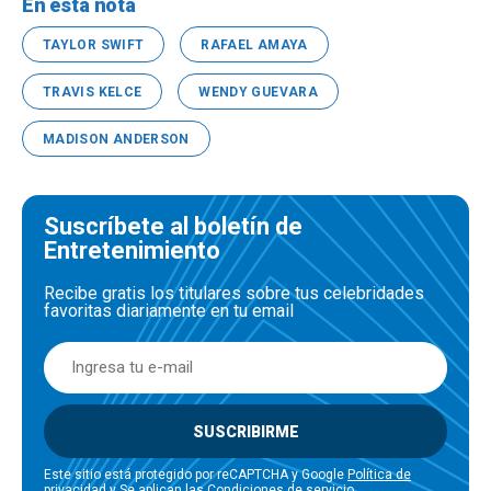
En esta nota
TAYLOR SWIFT
RAFAEL AMAYA
TRAVIS KELCE
WENDY GUEVARA
MADISON ANDERSON
Suscríbete al boletín de
Entretenimiento
Recibe gratis los titulares sobre tus celebridades
favoritas diariamente en tu email
SUSCRIBIRME
Este sitio está protegido por reCAPTCHA y Google
Política de
privacidad
y Se aplican las
Condiciones de servicio
.