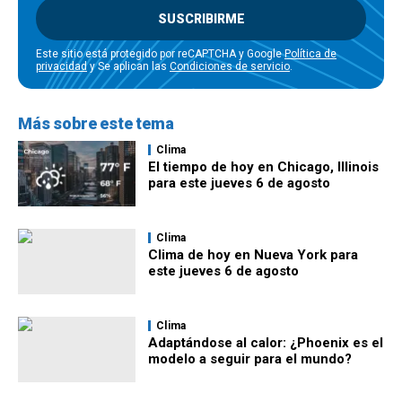
SUSCRIBIRME
Este sitio está protegido por reCAPTCHA y Google
Política de
privacidad
y Se aplican las
Condiciones de servicio
.
Más sobre este tema
Clima
El tiempo de hoy en Chicago, Illinois
para este jueves 6 de agosto
Clima
Clima de hoy en Nueva York para
este jueves 6 de agosto
Clima
Adaptándose al calor: ¿Phoenix es el
modelo a seguir para el mundo?