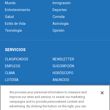
Mundo
Inmigración
Entretenimiento
Deportes
Salud
Comida
Estilo de Vida
Astrología
Tecnología
Opinión
SERVICIOS
CLASIFICADOS
NEWSLETTER
EMPLEOS
SUSCRIPCIÓN
CLIMA
HORÓSCOPO
LOTERÍA
ANUNCIOS
We process your personal information to measure and
improve our sites and service, to assist our marketing
Acerca de nosotros
campaigns and to provide personalised content and
Advertise with Us/Anuncios
advertising. By clicking the button on the right, you can