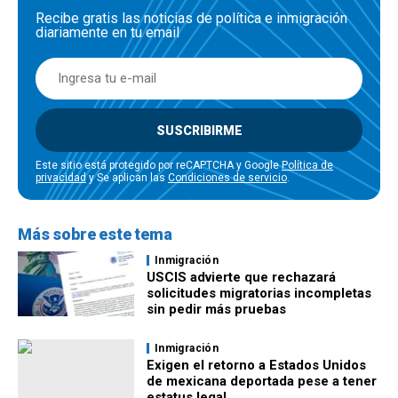
Recibe gratis las noticias de política e inmigración
diariamente en tu email
SUSCRIBIRME
Este sitio está protegido por reCAPTCHA y Google
Política de
privacidad
y Se aplican las
Condiciones de servicio
.
Más sobre este tema
Inmigración
USCIS advierte que rechazará
solicitudes migratorias incompletas
sin pedir más pruebas
Inmigración
Exigen el retorno a Estados Unidos
de mexicana deportada pese a tener
estatus legal