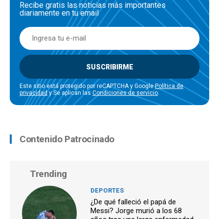
Recibe gratis las noticias más importantes
diariamente en tu email
SUSCRIBIRME
Este sitio está protegido por reCAPTCHA y Google
Política de
privacidad
y Se aplican las
Condiciones de servicio
.
Contenido Patrocinado
Trending
DEPORTES
¿De qué falleció el papá de
Messi? Jorge murió a los 68