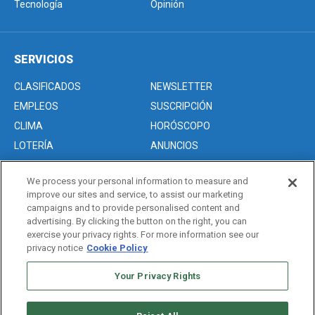
Tecnología
Opinión
SERVICIOS
CLASIFICADOS
NEWSLETTER
EMPLEOS
SUSCRIPCIÓN
CLIMA
HORÓSCOPO
LOTERÍA
ANUNCIOS
We process your personal information to measure and
improve our sites and service, to assist our marketing
Acerca de nosotros
campaigns and to provide personalised content and
Advertise with Us/Anuncios
advertising. By clicking the button on the right, you can
exercise your privacy rights. For more information see our
Politica de Privacidad
privacy notice
Cookie Policy
Editorial Guidelines
Your Privacy Rights
Sitemap