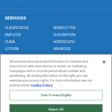
SERVICIOS
CLASIFICADOS
NEWSLETTER
EMPLEOS
SUSCRIPCIÓN
CLIMA
HORÓSCOPO
LOTERÍA
ANUNCIOS
We process your personal information to measure and
improve our sites and service, to assist our marketing
Acerca de nosotros
campaigns and to provide personalised content and
Advertise with Us/Anuncios
advertising. By clicking the button on the right, you can
exercise your privacy rights. For more information see our
Politica de Privacidad
privacy notice
Cookie Policy
Editorial Guidelines
Your Privacy Rights
Sitemap
Reject All