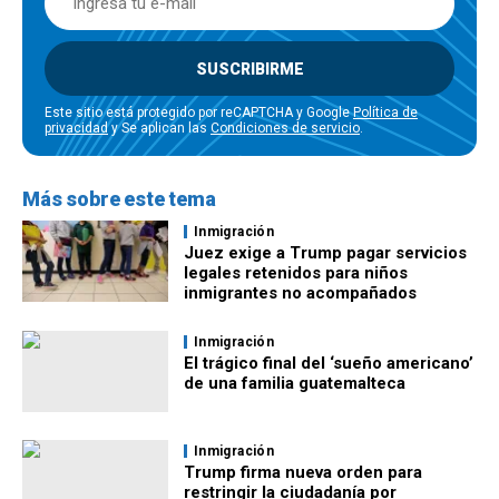
SUSCRIBIRME
Este sitio está protegido por reCAPTCHA y Google
Política de
privacidad
y Se aplican las
Condiciones de servicio
.
Más sobre este tema
Inmigración
Juez exige a Trump pagar servicios
legales retenidos para niños
inmigrantes no acompañados
Inmigración
El trágico final del ‘sueño americano’
de una familia guatemalteca
Inmigración
Trump firma nueva orden para
restringir la ciudadanía por