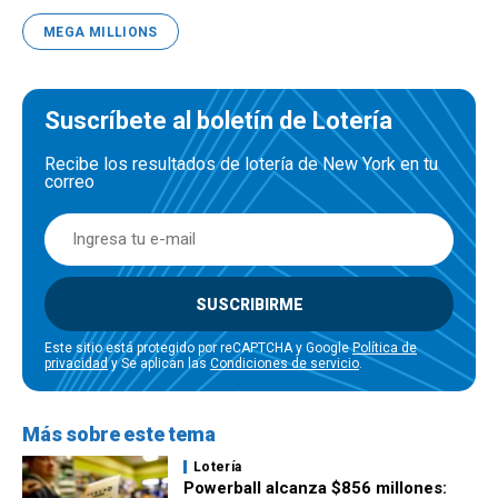
MEGA MILLIONS
Suscríbete al boletín de Lotería
Recibe los resultados de lotería de New York en tu
correo
SUSCRIBIRME
Este sitio está protegido por reCAPTCHA y Google
Política de
privacidad
y Se aplican las
Condiciones de servicio
.
Más sobre este tema
Lotería
Powerball alcanza $856 millones: