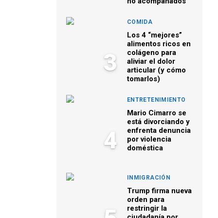
no acompañados
COMIDA
Los 4 “mejores”
alimentos ricos en
colágeno para
3
aliviar el dolor
articular (y cómo
tomarlos)
ENTRETENIMIENTO
Mario Cimarro se
está divorciando y
enfrenta denuncia
4
por violencia
doméstica
INMIGRACIÓN
Trump firma nueva
orden para
restringir la
ciudadanía por