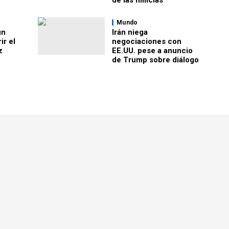
de las milicias
Mundo
un
Irán niega
ir el
negociaciones con
z
EE.UU. pese a anuncio
de Trump sobre diálogo