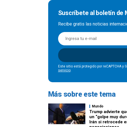
Suscríbete al boletín de
Recibe gratis las noticias interna
Este sitio está protegido por reCAPTCHA y 
servicio
.
Más sobre este tema
Mundo
Trump advierte qu
un “golpe muy dur
Irán si retrocede e