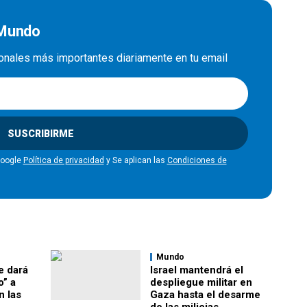
 Mundo
cionales más importantes diariamente en tu email
SUSCRIBIRME
Google
Política de privacidad
y Se aplican las
Condiciones de
Mundo
e dará
Israel mantendrá el
o” a
despliegue militar en
n las
Gaza hasta el desarme