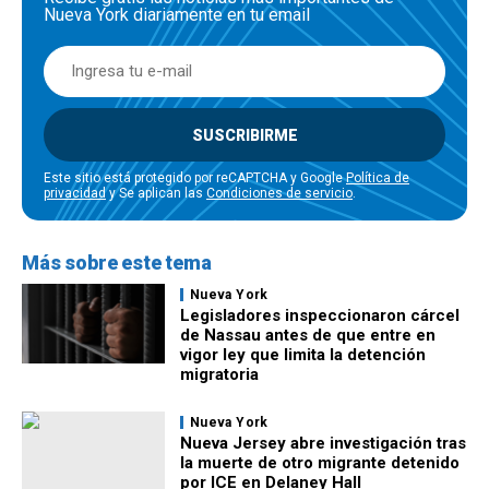
Nueva York diariamente en tu email
SUSCRIBIRME
Este sitio está protegido por reCAPTCHA y Google
Política de
privacidad
y Se aplican las
Condiciones de servicio
.
Más sobre este tema
Nueva York
Legisladores inspeccionaron cárcel
de Nassau antes de que entre en
vigor ley que limita la detención
migratoria
Nueva York
Nueva Jersey abre investigación tras
la muerte de otro migrante detenido
por ICE en Delaney Hall