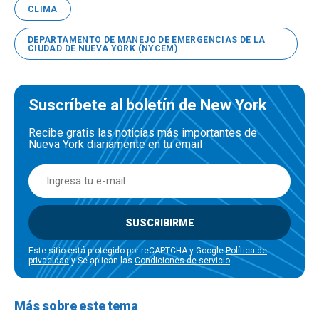
CLIMA
DEPARTAMENTO DE MANEJO DE EMERGENCIAS DE LA
CIUDAD DE NUEVA YORK (NYCEM)
Suscríbete al boletín de New York
Recibe gratis las noticias más importantes de
Nueva York diariamente en tu email
SUSCRIBIRME
Este sitio está protegido por reCAPTCHA y Google
Política de
privacidad
y Se aplican las
Condiciones de servicio
.
Más sobre este tema