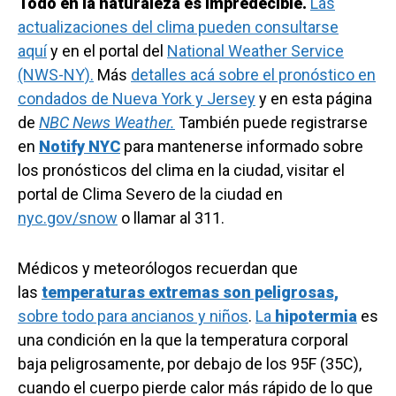
Todo en la naturaleza es impredecible.
Las
actualizaciones del clima pueden consultarse
aquí
y en el portal del
National Weather Service
(NWS-NY).
Más
detalles acá sobre el pronóstico en
condados de Nueva York y Jersey
y en esta página
de
NBC News Weather.
También puede registrarse
en
Notify NYC
para mantenerse informado sobre
los pronósticos del clima en la ciudad, visitar el
portal de Clima Severo de la ciudad en
nyc.gov/snow
o llamar al 311.
Médicos y meteorólogos recuerdan que
las
temperaturas extremas son peligrosas,
sobre todo para ancianos y niños
.
La
hipotermia
es
una condición en la que la temperatura corporal
baja peligrosamente, por debajo de los 95F (35C),
cuando el cuerpo pierde calor más rápido de lo que