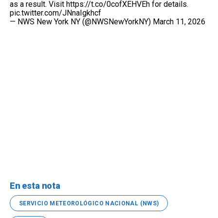
as a result. Visit
https://t.co/0cofXEHVEh
for details.
pic.twitter.com/JNnaIgkhcf
— NWS New York NY (@NWSNewYorkNY)
March 11, 2026
En esta nota
SERVICIO METEOROLÓGICO NACIONAL (NWS)