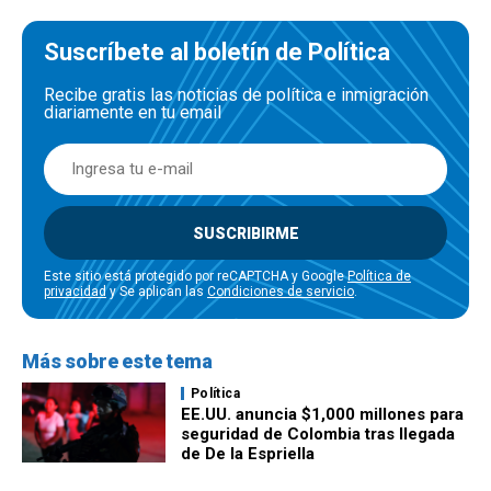
Suscríbete al boletín de Política
Recibe gratis las noticias de política e inmigración
diariamente en tu email
SUSCRIBIRME
Este sitio está protegido por reCAPTCHA y Google
Política de
privacidad
y Se aplican las
Condiciones de servicio
.
Más sobre este tema
Política
EE.UU. anuncia $1,000 millones para
seguridad de Colombia tras llegada
de De la Espriella