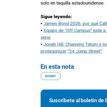
solo en taquilla estadounidense.
Sigue leyendo:
•
James Bond 2026: por qué Callu
•
Equipo de “Off Campus” pide a 
serie
•
Jonah Hill, Channing Tatum e I
protagonizar “24 Jump Street”
En esta nota
DISNEY
Suscríbete al boletín de