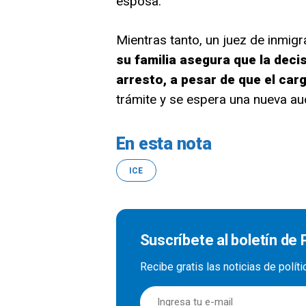
esposa.
Mientras tanto, un juez de inmig
su familia asegura que la decis
arresto, a pesar de que el car
trámite y se espera una nueva au
En esta nota
ICE
Suscríbete al boletín de P
Recibe gratis las noticias de polít