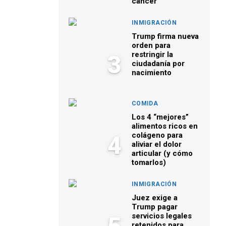
cáncer
INMIGRACIÓN
Trump firma nueva
orden para
restringir la
3
ciudadanía por
nacimiento
COMIDA
Los 4 “mejores”
alimentos ricos en
colágeno para
4
aliviar el dolor
articular (y cómo
tomarlos)
INMIGRACIÓN
Juez exige a
Trump pagar
servicios legales
retenidos para