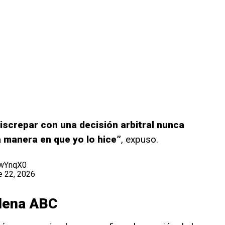
iscrepar con una decisión arbitral nunca
la manera en que yo lo hice”
, expuso.
5jwYnqX0
e 22, 2026
dena ABC