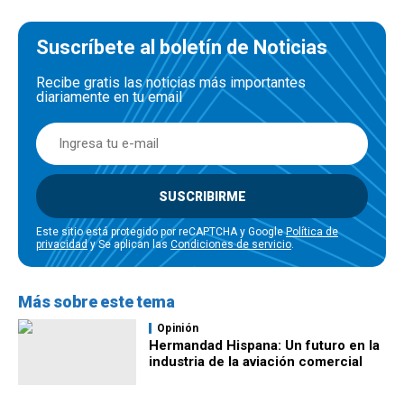
Suscríbete al boletín de Noticias
Recibe gratis las noticias más importantes
diariamente en tu email
SUSCRIBIRME
Este sitio está protegido por reCAPTCHA y Google
Política de
privacidad
y Se aplican las
Condiciones de servicio
.
Más sobre este tema
Opinión
Hermandad Hispana: Un futuro en la
industria de la aviación comercial