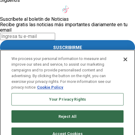
Síguenos
Suscríbete al boletín de Noticias
Recibe gratis las noticias más importantes diariamente en tu
email
SUSCRIBIRME
Este sitio está protegido por reCAPTCHA y Google
Política de
We process your personal information to measure and
privacidad
y Se aplican las
Condiciones de servicio
.
improve our sites and service, to assist our marketing
¡Muchas gracias!
campaigns and to provide personalised content and
advertising. By clicking the button on the right, you can
exercise your privacy rights. For more information see our
Suscríbete al boletín de Noticias
privacy notice
Cookie Policy
Recibe gratis las noticias más importantes diariamente en tu
email
Your Privacy Rights
SUSCRIBIRME
Reject All
Este sitio está protegido por reCAPTCHA y Google
Política de
privacidad
y Se aplican las
Condiciones de servicio
.
Accept Cookies