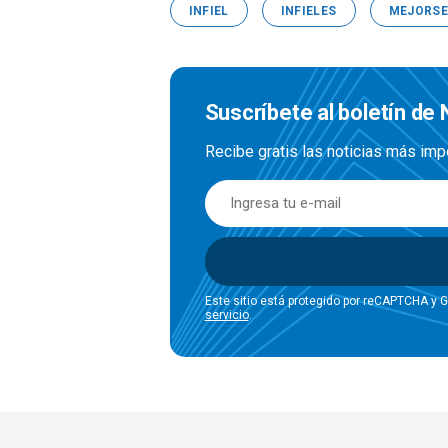
INFIEL
INFIELES
MEJORS
Suscríbete al boletín de 
Recibe gratis las noticias más imp
Este sitio está protegido por reCAPTCHA y 
servicio
.