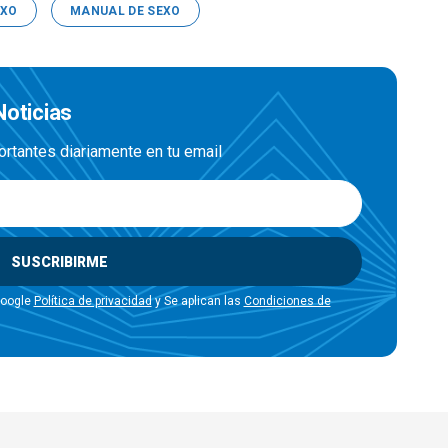
EXO
MANUAL DE SEXO
Noticias
ortantes diariamente en tu email
SUSCRIBIRME
Google
Política de privacidad
y Se aplican las
Condiciones de