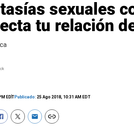
tasías sexuales c
ecta tu relación d
ica
ock
 PM EDT
Publicado:
25 Ago 2018, 10:31 AM EDT