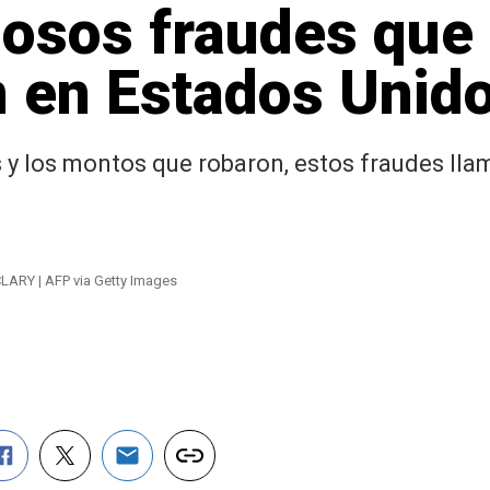
losos fraudes que
 en Estados Unid
s y los montos que robaron, estos fraudes lla
LARY | AFP via Getty Images