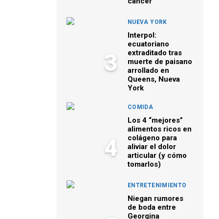
cáncer
NUEVA YORK
Interpol:
ecuatoriano
extraditado tras
3
muerte de paisano
arrollado en
Queens, Nueva
York
COMIDA
Los 4 “mejores”
alimentos ricos en
colágeno para
4
aliviar el dolor
articular (y cómo
tomarlos)
ENTRETENIMIENTO
Niegan rumores
de boda entre
Georgina