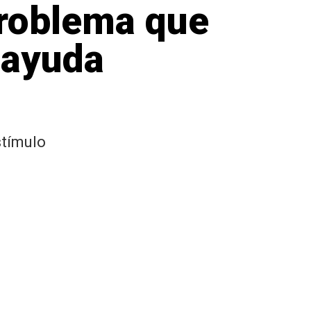
problema que
 ayuda
stímulo