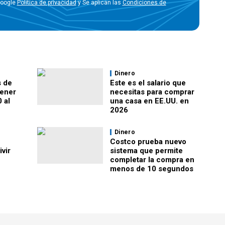
Google
Política de privacidad
y Se aplican las
Condiciones de
Dinero
 de
Este es el salario que
tener
necesitas para comprar
 al
una casa en EE.UU. en
2026
Dinero
Costco prueba nuevo
vir
sistema que permite
completar la compra en
menos de 10 segundos