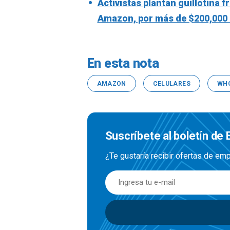
Activistas plantan guillotina 
Amazon, por más de $200,000 
En esta nota
AMAZON
CELULARES
WHO
Suscríbete al boletín de
¿Te gustaría recibir ofertas de e