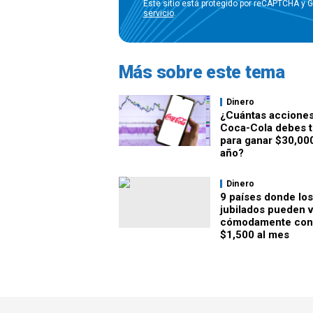
Este sitio está protegido por reCAPTCHA y 
servicio
.
Más sobre este tema
Dinero
¿Cuántas acciones
Coca-Cola debes 
para ganar $30,000
año?
Dinero
9 países donde los
jubilados pueden vi
cómodamente con
$1,500 al mes