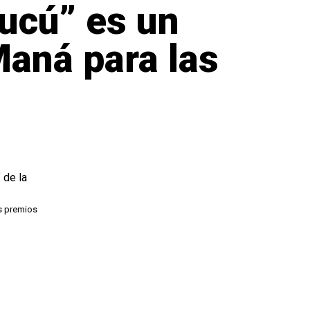
Cucú” es un
Maná para las
os premios