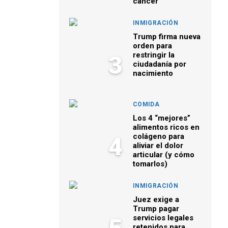
cáncer
INMIGRACIÓN
Trump firma nueva
orden para
restringir la
3
ciudadanía por
nacimiento
COMIDA
Los 4 “mejores”
alimentos ricos en
colágeno para
4
aliviar el dolor
articular (y cómo
tomarlos)
INMIGRACIÓN
Juez exige a
Trump pagar
servicios legales
retenidos para