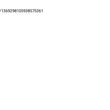
tus/1369298105938575361