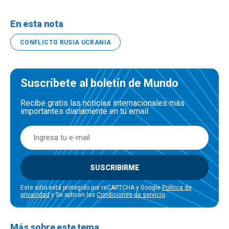
En esta nota
CONFLICTO RUSIA UCRANIA
Suscríbete al boletín de Mundo
Recibe gratis las noticias internacionales más
importantes diariamente en tu email
SUSCRIBIRME
Este sitio está protegido por reCAPTCHA y Google
Política de
privacidad
y Se aplican las
Condiciones de servicio
.
Más sobre este tema