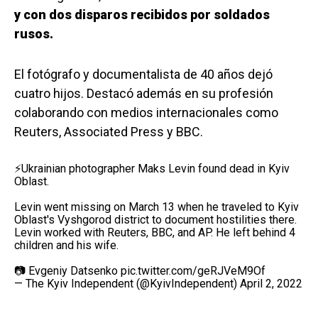
y con dos disparos recibidos por soldados
rusos.
El fotógrafo y documentalista de 40 años dejó
cuatro hijos. Destacó además en su profesión
colaborando con medios internacionales como
Reuters, Associated Press y BBC.
⚡️Ukrainian photographer Maks Levin found dead in Kyiv
Oblast.
Levin went missing on March 13 when he traveled to Kyiv
Oblast's Vyshgorod district to document hostilities there.
Levin worked with Reuters, BBC, and AP. He left behind 4
children and his wife.
📷 Evgeniy Datsenko
pic.twitter.com/geRJVeM9Of
— The Kyiv Independent (@KyivIndependent)
April 2, 2022